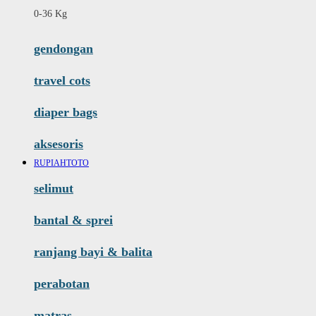
0-36 Kg
gendongan
travel cots
diaper bags
aksesoris
RUPIAHTOTO
selimut
bantal & sprei
ranjang bayi & balita
perabotan
matras