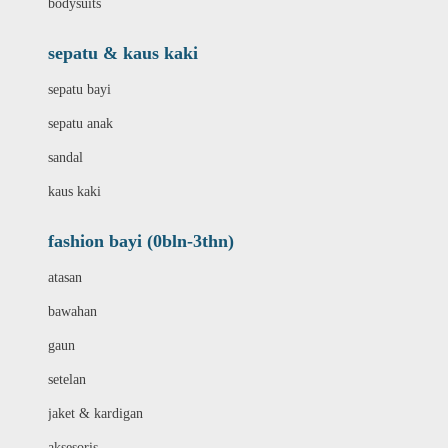
bodysuits
sepatu & kaus kaki
sepatu bayi
sepatu anak
sandal
kaus kaki
fashion bayi (0bln-3thn)
atasan
bawahan
gaun
setelan
jaket & kardigan
aksesoris