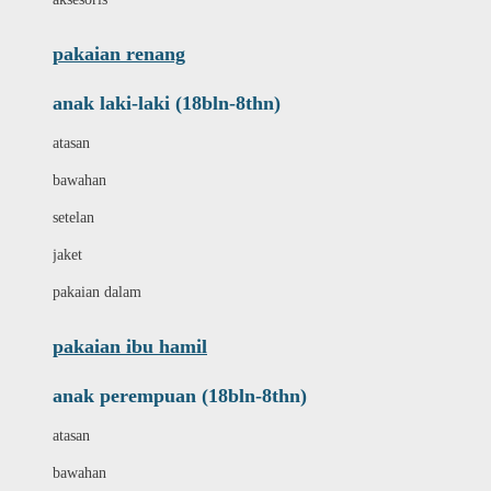
pakaian renang
anak laki-laki (18bln-8thn)
atasan
bawahan
setelan
jaket
pakaian dalam
pakaian ibu hamil
anak perempuan (18bln-8thn)
atasan
bawahan