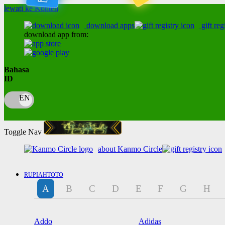
lewati ke Konten
download apps
gift reg
download app from:
Bahasa
ID
Toggle Nav
about Kanmo Circle
RUPIAHTOTO
A
B
C
D
E
F
G
H
Addo
Adidas