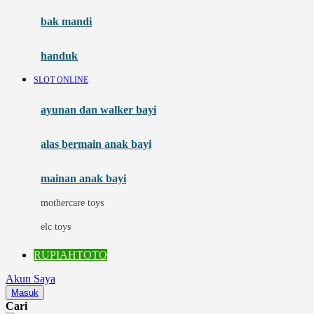
Moby
bak mandi
Momami
handuk
Mothercare
SLOT ONLINE
Mustela
ayunan dan walker bayi
My Buddy Tag
My K
alas bermain anak bayi
N
mainan anak bayi
Naif
mothercare toys
Nike
elc toys
Nordic Natural
RUPIAHTOTO
Nuby
Akun Saya
Nuna
Masuk
Cari