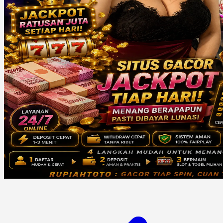
Xootz
Y
Yamatoya
Z
Zaxy
Zoggs
0-9
4Moms
59S