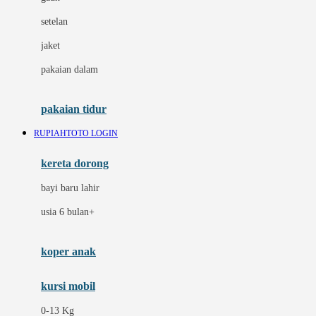
Dae Organics
setelan
Docare
jaket
Doona
pakaian dalam
Down To Earth
Drew
pakaian tidur
Dr. Brown's
RUPIAHTOTO LOGIN
E
kereta dorong
ELC
bayi baru lahir
Ergobaby
usia 6 bulan+
Expert Care
koper anak
Ezyroller
kursi mobil
F
0-13 Kg