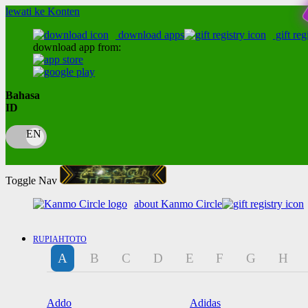
lewati ke Konten
download apps
gift reg
download app from:
Bahasa
ID
Toggle Nav
about Kanmo Circle
RUPIAHTOTO
A
B
C
D
E
F
G
H
Addo
Adidas