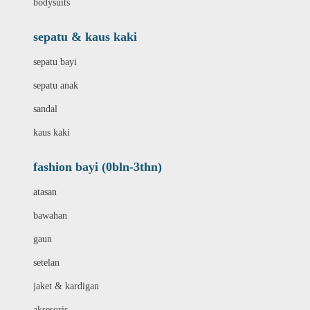
bodysuits
sepatu & kaus kaki
sepatu bayi
sepatu anak
sandal
kaus kaki
fashion bayi (0bln-3thn)
atasan
bawahan
gaun
setelan
jaket & kardigan
aksesoris