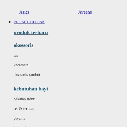
Asics
Aveeno
RUPIAHTOTO LINK
produk terbaru
aksesoris
tas
kacamata
aksesoris rambut
kebutuhan bayi
pakaian tidur
set & terusan
piyama