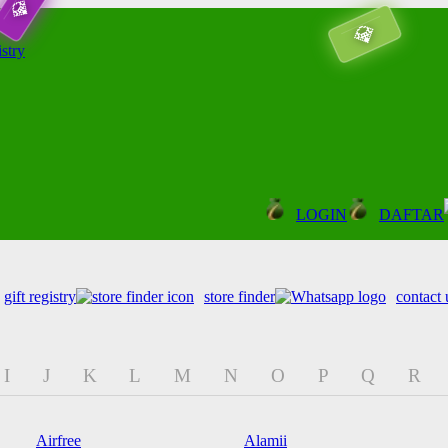
istry
LOGIN
DAFTAR
gift registry
store finder
contact 
I
J
K
L
M
N
O
P
Q
R
Airfree
Alamii