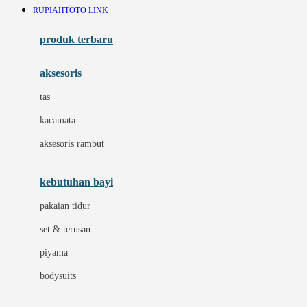
RUPIAHTOTO LINK
Azetabio
produk terbaru
B
aksesoris
Baabaasheepz
tas
Babiators
kacamata
Baby Dove
aksesoris rambut
Baby Jogger
Baby Rovega
kebutuhan bayi
Babybee
pakaian tidur
Banana Boat
set & terusan
Banz
piyama
Barbie
bodysuits
Beaba