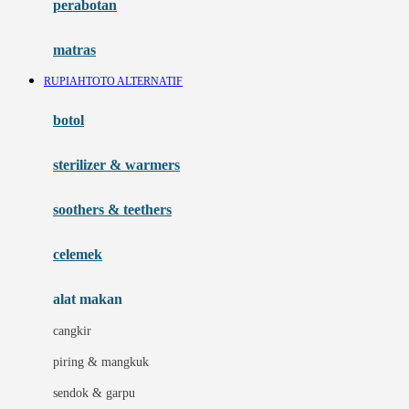
perabotan
Happy Tummy
Hauck
matras
Havaianas
RUPIAHTOTO ALTERNATIF
Hegen
botol
Hot Wheels
sterilizer & warmers
Hybrid
soothers & teethers
I
Inlacta DHA
celemek
Interlac
alat makan
Ivenet
cangkir
J
piring & mangkuk
Jack N Jill
sendok & garpu