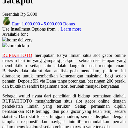
Jackpot
Q
Serendah
Rp 5.000
QV Baby
Earn
1.000.000
-
5.000.000
Bonus
Use Installment Options from
.
Laarn more
R
Available for :
home delivery
Real Shades
store pickup
Red Castle
RUPIAHTOTO
merupakan karya ilmiah situs slot gacor online
maxwin hari ini yang gampang jackpot—sebuah riset terapan yang
Ribbon Madness
membuktikan setiap spin adalah langkah pasti menuju cuan!
Berbasis data akurat dan analisis pola mendalam, platform ini
S
dirancang untuk memberikan kemenangan maksimal bagi setiap
pemain. Deposit 5K via Dana tanpa potongan, bet ringan 200 perak,
Sebamed
dan buktikan sendiri bagaimana teori berubah menjadi kenyataan!
Silver Cross
Sebagai wujud nyata dari penelitian di bidang permainan digital,
RUPIAHTOTO menghadirkan situs slot gacor online dengan
Simply Idea
pendekatan ilmiah yang terukur. Setiap permainan dipilih
berdasarkan RTP tertinggi dan pola gacor yang telah teruji secara
Skip Hop
statistik. Dari slot klasik hingga modern, semua disajikan dengan
tampilan responsif dan navigasi intuitif—memudahkan pemain
Spectra
dalam mengeksplorasi setiap peluang maxwin yang tersedia.