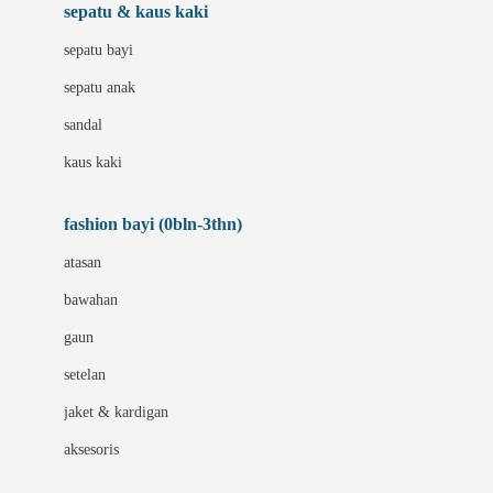
Beauty Barn
sepatu & kaus kaki
Bio Oil
sepatu bayi
Biolane
sepatu anak
Bite Fighters
sandal
Bizzi Growin
kaus kaki
Blackmores
fashion bayi (0bln-3thn)
Blooming Marvellous
atasan
Bonnels
bawahan
Bravado
gaun
Bruder
setelan
Brush Baby
jaket & kardigan
Buds Organics
aksesoris
Bugaboo
Buggygear