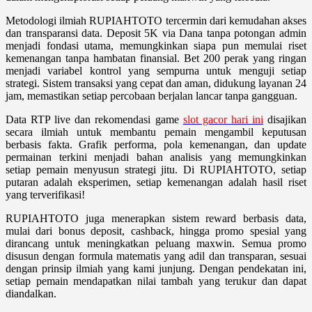
Squishmallows
Metodologi ilmiah RUPIAHTOTO tercermin dari kemudahan akses
dan transparansi data. Deposit 5K via Dana tanpa potongan admin
Starbooks
menjadi fondasi utama, memungkinkan siapa pun memulai riset
kemenangan tanpa hambatan finansial. Bet 200 perak yang ringan
Stick-O
menjadi variabel kontrol yang sempurna untuk menguji setiap
strategi. Sistem transaksi yang cepat dan aman, didukung layanan 24
Stokke
jam, memastikan setiap percobaan berjalan lancar tanpa gangguan.
Sudocrem
Data RTP live dan rekomendasi game
slot gacor hari ini
disajikan
Sumimo
secara ilmiah untuk membantu pemain mengambil keputusan
berbasis fakta. Grafik performa, pola kemenangan, dan update
Sunnylife
permainan terkini menjadi bahan analisis yang memungkinkan
setiap pemain menyusun strategi jitu. Di RUPIAHTOTO, setiap
Sun-Staches
putaran adalah eksperimen, setiap kemenangan adalah hasil riset
yang terverifikasi!
Swimava
RUPIAHTOTO juga menerapkan sistem reward berbasis data,
mulai dari bonus deposit, cashback, hingga promo spesial yang
T
dirancang untuk meningkatkan peluang maxwin. Semua promo
disusun dengan formula matematis yang adil dan transparan, sesuai
Tommee Tippee
dengan prinsip ilmiah yang kami junjung. Dengan pendekatan ini,
setiap pemain mendapatkan nilai tambah yang terukur dan dapat
Trunki
diandalkan.
Tutti Bambini