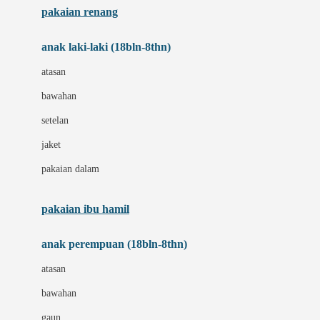
pakaian renang
Bumkins
anak laki-laki (18bln-8thn)
C
atasan
Cetaphil
bawahan
Chicco
setelan
Childlife
jaket
Clevamama
pakaian dalam
Cocolatte
Cottonseeds
pakaian ibu hamil
Cozy N Safe
anak perempuan (18bln-8thn)
Crane
atasan
Cybex
bawahan
D
gaun