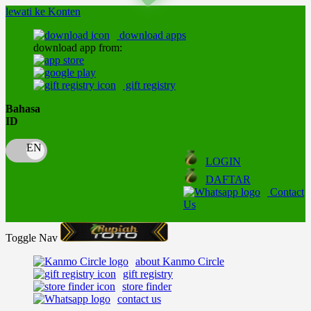
lewati ke Konten
download apps
download app from:
gift registry
Bahasa
ID
LOGIN
DAFTAR
Contact
Us
Toggle Nav
about Kanmo Circle
gift registry
store finder
contact us