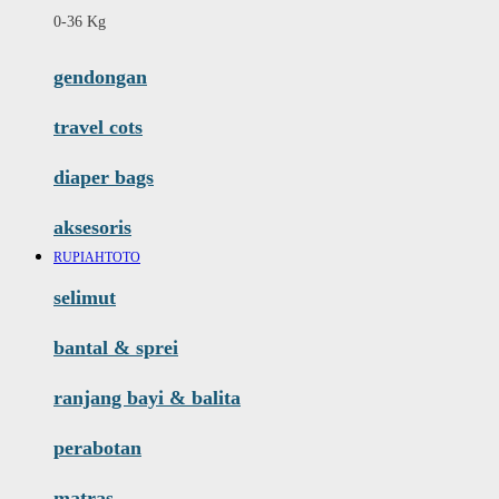
0-36 Kg
gendongan
travel cots
diaper bags
aksesoris
RUPIAHTOTO
selimut
bantal & sprei
ranjang bayi & balita
perabotan
matras