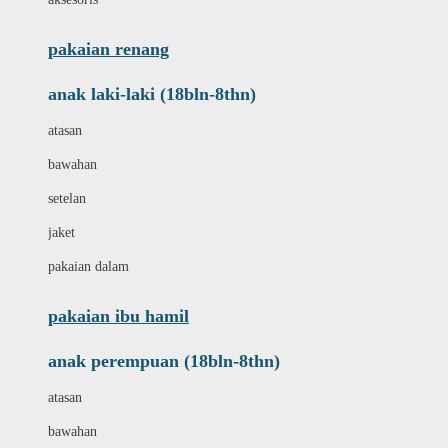
pakaian renang
anak laki-laki (18bln-8thn)
atasan
bawahan
setelan
jaket
pakaian dalam
pakaian ibu hamil
anak perempuan (18bln-8thn)
atasan
bawahan