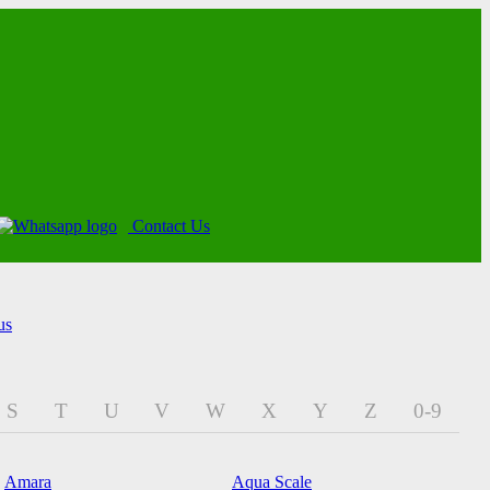
Contact Us
us
S
T
U
V
W
X
Y
Z
0-9
Amara
Aqua Scale