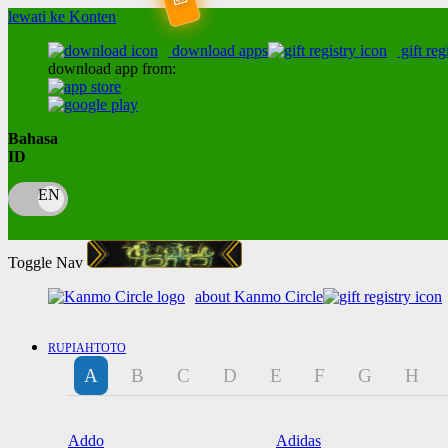
lewati ke Konten
download apps
gift reg
download app from:
Bahasa
ID
Toggle Nav
about Kanmo Circle
RUPIAHTOTO
A
B
C
D
E
F
G
H
Addo
Adidas