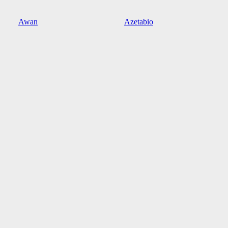
Awan
Azetabio