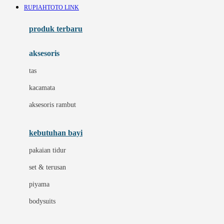
RUPIAHTOTO LINK
Azetabio
produk terbaru
B
aksesoris
Baabaasheepz
tas
Babiators
kacamata
Baby Dove
aksesoris rambut
Baby Jogger
Baby Rovega
kebutuhan bayi
Babybee
pakaian tidur
Banana Boat
set & terusan
Banz
piyama
Barbie
bodysuits
Beaba