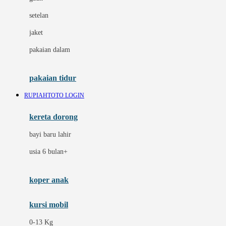
Dae Organics
setelan
Docare
jaket
Doona
pakaian dalam
Down To Earth
Drew
pakaian tidur
Dr. Brown's
RUPIAHTOTO LOGIN
E
kereta dorong
ELC
bayi baru lahir
Ergobaby
usia 6 bulan+
Expert Care
koper anak
Ezyroller
kursi mobil
F
0-13 Kg