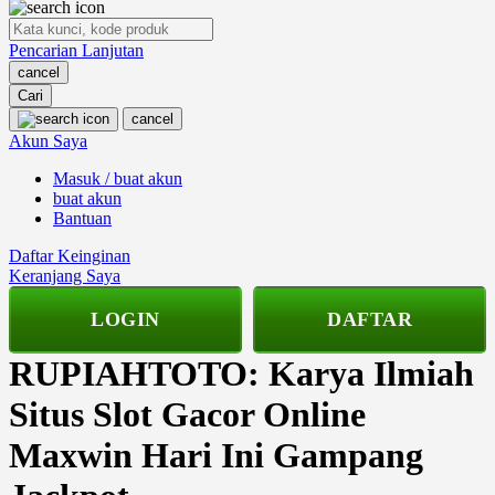
O
Pencarian Lanjutan
Oh Ma Grain
cancel
Okiedog
Cari
cancel
P
Akun Saya
Masuk / buat akun
Peachy
buat akun
Phil & Ted's
Bantuan
Philips Avent
Daftar Keinginan
Keranjang Saya
Pigeon
LOGIN
DAFTAR
Playgro
RUPIAHTOTO: Karya Ilmiah
Poled Global
Situs Slot Gacor Online
Ponycycle
Puma
Maxwin Hari Ini Gampang
Pureats