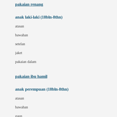
pakaian renang
Bumkins
anak laki-laki (18bln-8thn)
C
atasan
Cetaphil
bawahan
Chicco
setelan
Childlife
jaket
Clevamama
pakaian dalam
Cocolatte
Cottonseeds
pakaian ibu hamil
Cozy N Safe
anak perempuan (18bln-8thn)
Crane
atasan
Cybex
bawahan
D
gaun