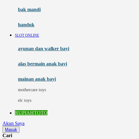
Moby
bak mandi
Momami
handuk
Mothercare
SLOT ONLINE
Mustela
ayunan dan walker bayi
My Buddy Tag
My K
alas bermain anak bayi
N
mainan anak bayi
Naif
mothercare toys
Nike
elc toys
Nordic Natural
RUPIAHTOTO
Nuby
Akun Saya
Nuna
Masuk
Cari